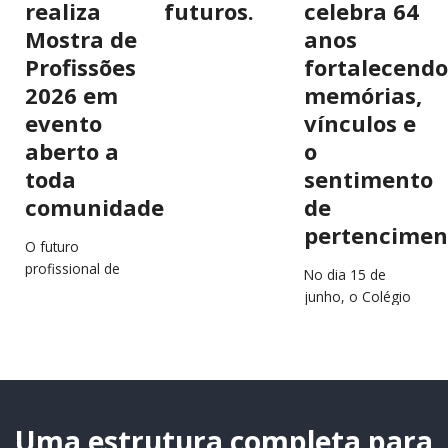
realiza
futuros.
celebra 64
Mostra de
anos
Profissões
fortalecendo
2026 em
memórias,
evento
vínculos e
aberto a
o
toda
sentimento
comunidade
de
pertencimen
O futuro
profissional de
No dia 15 de
estudantes e
junho, o Colégio
jovens da região
São Francisco
estará em
Xavier (CSFX)
destaque no
completa 64 anos
próximo dia 2 de
de história,
julho, durante a…
educação e
transformação
Uma estrutura completa para