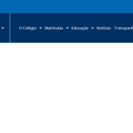
O Colégio
Matrículas
Educação
Notícias
Transparê
alidade dos Exames do HMC com condições especiais para 
»
Notícias
»
A qualidade dos Exames do HMC com condições especiais para