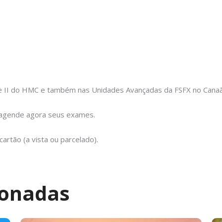
e II do HMC e também nas Unidades Avançadas da FSFX no Canaã,
e agende agora seus exames.
rtão (a vista ou parcelado).
ionadas