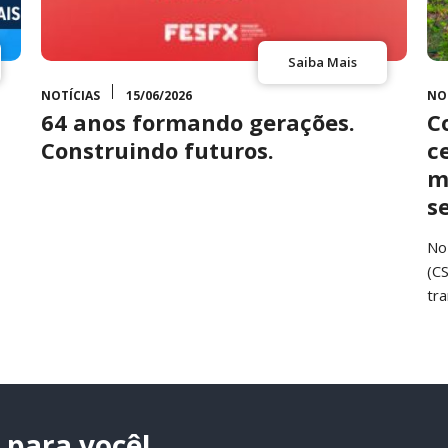
Saiba Mais
NOTÍCIAS
15/06/2026
NO
64 anos formando gerações.
C
Construindo futuros.
c
m
s
No
(C
tr
para você!