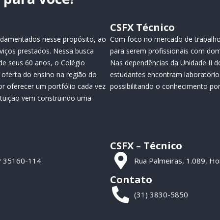
CSFX Técnico
fundamentados nesse propósito, ao
Com foco no mercado de trabalho
viços prestados. Nessa busca
para serem profissionais com dom
de seus 60 anos, o Colégio
Nas dependências da Unidade II do
oferta do ensino na região do
estudantes encontram laboratório
or oferecer um portfólio cada vez
possibilitando o conhecimento por 
tituição vem construindo uma
CSFX – Técnico
CEP 35160-114
Rua Palmeiras, 1.089, H
Contato
(31) 3830-5850