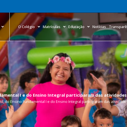
O Colégio
Matrículas
Educação
Notícias
Transparê
ndamental I e do Ensino Integral participaram das atividad
il, do Ensino Fundamental I e do Ensino Integral participaram das ativida