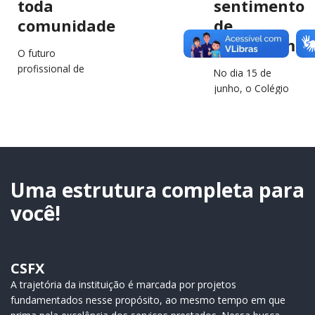
toda
sentimento
comunidade
de
pertencimen
O futuro
profissional de
No dia 15 de
estudantes e
junho, o Colégio
jovens da região
São Francisco
estará em
Xavier (CSFX)
destaque no
completa 64 anos
próximo dia 2 de
de história,
julho, durante a…
educação e
transformação
Uma estrutura completa para
de…
você!
CSFX
A trajetória da instituição é marcada por projetos
fundamentados nesse propósito, ao mesmo tempo em que