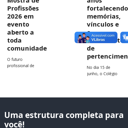
Profissões
fortalecendo
2026 em
memórias,
evento
vínculos e
aberto a
o
toda
sentimento
comunidade
de
pertencimen
O futuro
profissional de
No dia 15 de
estudantes e
junho, o Colégio
jovens da região
São Francisco
estará em
Xavier (CSFX)
destaque no
completa 64 anos
próximo dia 2 de
de história,
julho, durante a…
educação e
transformação
Uma estrutura completa para
de…
você!