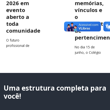
2026 em
memórias,
evento
vínculos e
aberto a
o
toda
sentimento
comunidade
de
pertencimen
O futuro
profissional de
No dia 15 de
estudantes e
junho, o Colégio
jovens da região
São Francisco
estará em
Xavier (CSFX)
destaque no
completa 64 anos
próximo dia 2 de
de história,
julho, durante a…
educação e
transformação
Uma estrutura completa para
de…
você!