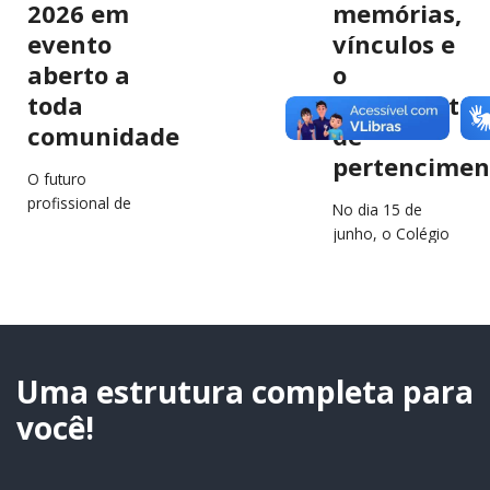
2026 em
memórias,
evento
vínculos e
aberto a
o
toda
sentimento
comunidade
de
pertencimen
O futuro
profissional de
No dia 15 de
estudantes e
junho, o Colégio
jovens da região
São Francisco
estará em
Xavier (CSFX)
destaque no
completa 64 anos
próximo dia 2 de
de história,
julho, durante a…
educação e
transformação
Uma estrutura completa para
de…
você!