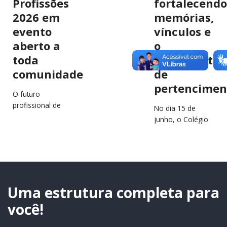
Profissões
fortalecendo
2026 em
memórias,
evento
vínculos e
aberto a
o
toda
sentimento
comunidade
de
pertencimen
O futuro
profissional de
No dia 15 de
estudantes e
junho, o Colégio
jovens da região
São Francisco
estará em
Xavier (CSFX)
destaque no
completa 64 anos
próximo dia 2 de
de história,
julho, durante a…
educação e
transformação
Uma estrutura completa para
de…
você!