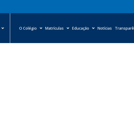
O Colégio
Matrículas
Educação
Notícias
Transparê
 acidente, paciente celebra casamento no Hospital Márcio 
»
Notícias
»
Após acidente, paciente celebra casamento no Hospital Márci