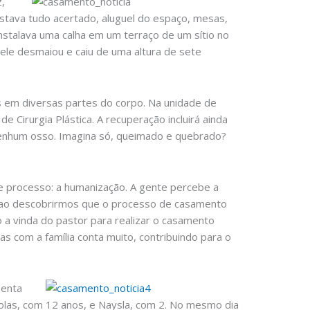
,
stava tudo acertado, aluguel do espaço, mesas,
 instalava uma calha em um terraço de um sítio no
 ele desmaiou e caiu de uma altura de sete
us em diversas partes do corpo. Na unidade de
Cirurgia Plástica. A recuperação incluirá ainda
nenhum osso. Imagina só, queimado e quebrado?
se processo: a humanização. A gente percebe a
e, ao descobrirmos que o processo de casamento
o a vinda do pastor para realizar o casamento
ras com a família conta muito, contribuindo para o
senta
colas, com 12 anos, e Naysla, com 2. No mesmo dia