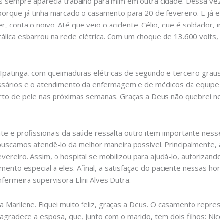
 sempre aparecia trabalho para mim em outra cidade. Dessa vez
rque já tinha marcado o casamento para 20 de fevereiro. E já e
r, conta o noivo. Até que veio o acidente. Célio, que é soldador,
álica esbarrou na rede elétrica. Com um choque de 13.600 volts,
m Ipatinga, com queimaduras elétricas de segundo e terceiro gra
sários e o atendimento da enfermagem e de médicos da equipe de 
erto de pele nas próximas semanas. Graças a Deus não quebrei 
ente e profissionais da saúde ressalta outro item importante nes
 buscamos atendê-lo da melhor maneira possível. Principalment
vereiro. Assim, o hospital se mobilizou para ajudá-lo, autorizand
omento especial a eles. Afinal, a satisfação do paciente nessas ho
fermeira supervisora Elini Alves Dutra.
 a Marilene. Fiquei muito feliz, graças a Deus. O casamento repre
agradece a esposa, que, junto com o marido, tem dois filhos: Ni