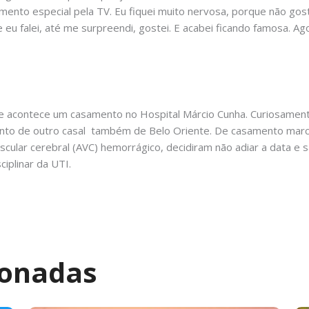
omento especial pela TV. Eu fiquei muito nervosa, porque não go
e eu falei, até me surpreendi, gostei. E acabei ficando famosa. A
que acontece um casamento no Hospital Márcio Cunha. Curiosame
to de outro casal  também de Belo Oriente. De casamento marcad
scular cerebral (AVC) hemorrágico, decidiram não adiar a data e 
iplinar da UTI.
ionadas