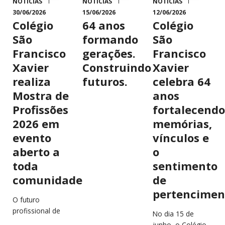
NOTÍCIAS
NOTÍCIAS
NOTÍCIAS
30/06/2026
15/06/2026
12/06/2026
Colégio
64 anos
Colégio
São
formando
São
Francisco
gerações.
Francisco
Xavier
Construindo
Xavier
realiza
futuros.
celebra 64
Mostra de
anos
Profissões
fortalecendo
2026 em
memórias,
evento
vínculos e
aberto a
o
toda
sentimento
comunidade
de
pertencimen
O futuro
profissional de
No dia 15 de
estudantes e
junho, o Colégio