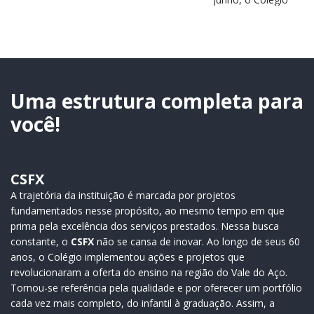
jovens da região
São Francisco
estará em
Xavier (CSFX)
destaque no
completa 64 anos
próximo dia 2 de
de história,
julho, durante a…
educação e
transformação
Uma estrutura completa para
de…
você!
CSFX
A trajetória da instituição é marcada por projetos
fundamentados nesse propósito, ao mesmo tempo em que
prima pela excelência dos serviços prestados. Nessa busca
constante, o
CSFX
não se cansa de inovar. Ao longo de seus 60
anos, o Colégio implementou ações e projetos que
revolucionaram a oferta do ensino na região do Vale do Aço.
Tornou-se referência pela qualidade e por oferecer um portfólio
cada vez mais completo, do infantil à graduação. Assim, a