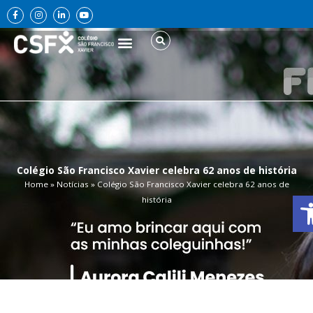
Ir
F
I
L
Y
a
n
i
o
para
c
s
n
u
e
t
k
t
o
b
a
e
u
conteúdo
o
g
d
b
o
r
i
e
k
a
n
-
m
-
f
i
n
Colégio São Francisco Xavier celebra 62 anos de história
Home
»
Notícias
»
Colégio São Francisco Xavier celebra 62 anos de
Abr
história