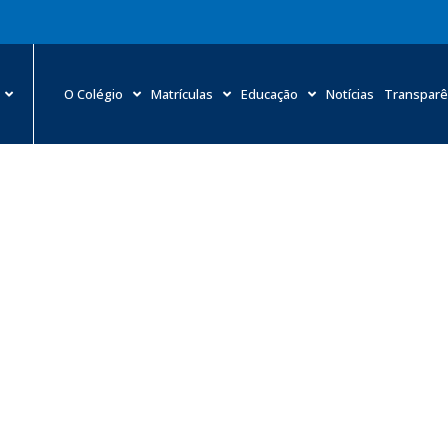
O Colégio
Matrículas
Educação
Notícias
Transparê
Consultórios do HMC I passam por reformas
Home
»
Notícias
»
Consultórios do HMC I passam por reformas