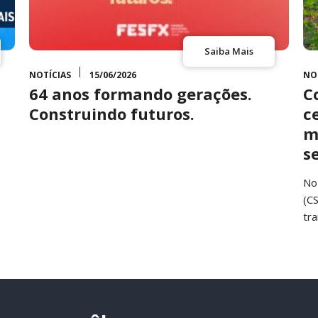
Saiba Mais
NOTÍCIAS
15/06/2026
NO
64 anos formando gerações.
C
Construindo futuros.
c
m
s
No
(C
tr