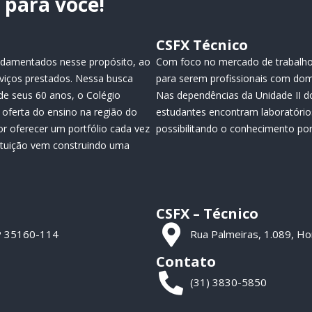
para você!
CSFX Técnico
fundamentados nesse propósito, ao
Com foco no mercado de trabalho
viços prestados. Nessa busca
para serem profissionais com dom
de seus 60 anos, o Colégio
Nas dependências da Unidade II do
oferta do ensino na região do
estudantes encontram laboratório
or oferecer um portfólio cada vez
possibilitando o conhecimento por 
tituição vem construindo uma
CSFX – Técnico
CEP 35160-114
Rua Palmeiras, 1.089, H
Contato
(31) 3830-5850