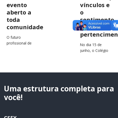
evento
vínculos e
aberto a
o
toda
sentimento
comunidade
de
pertencimen
O futuro
profissional de
No dia 15 de
estudantes e
junho, o Colégio
jovens da região
São Francisco
estará em
Xavier (CSFX)
destaque no
completa 64 anos
próximo dia 2 de
de história,
julho, durante a…
educação e
transformação
Uma estrutura completa para
de…
você!
CSFX