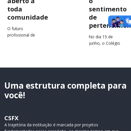
aberto a
o
toda
sentimento
comunidade
de
pertencimen
O futuro
profissional de
No dia 15 de
estudantes e
junho, o Colégio
jovens da região
São Francisco
estará em
Xavier (CSFX)
destaque no
completa 64 anos
próximo dia 2 de
de história,
julho, durante a…
educação e
transformação
Uma estrutura completa para
de…
você!
CSFX
A trajetória da instituição é marcada por projetos