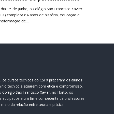
 dia 15 de junho, o Colégio São Francisco Xavier
SFX) completa 64 anos de história, educação e
ansformação de…
, os cursos técnicos do CSFX preparam os alunos
ínio técnico e atuarem com ética e compromisso.
 Colégio São Francisco Xavier, no Horto, os
s equipados e um time competente de professores,
meio da relação entre teoria e prática.