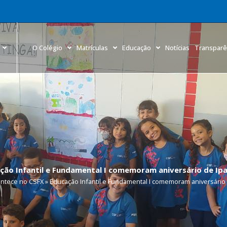
O Colégio
Matrículas
Educação
Notícias
Transparê
ção Infantil e Fundamental I comemoram aniversário de Ipa
ntece no CSFX
»
Educação Infantil e Fundamental I comemoram aniversário 