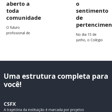
aberto a
o
toda
sentimento
comunidade
de
pertencimen
O futuro
profissional de
No dia 15 de
estudantes e
junho, o Colégio
jovens da região
São Francisco
estará em
Xavier (CSFX)
destaque no
completa 64 anos
próximo dia 2 de
de história,
julho, durante a…
educação e
transformação
Uma estrutura completa para
de…
você!
CSFX
A trajetória da instituição é marcada por projetos