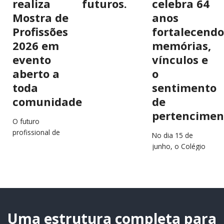
realiza
futuros.
celebra 64
Mostra de
anos
Profissões
fortalecendo
2026 em
memórias,
evento
vínculos e
aberto a
o
toda
sentimento
comunidade
de
pertencimen
O futuro
profissional de
No dia 15 de
estudantes e
junho, o Colégio
jovens da região
São Francisco
estará em
Xavier (CSFX)
destaque no
completa 64 anos
próximo dia 2 de
de história,
julho, durante a…
educação e
transformação
Uma estrutura completa para
de…