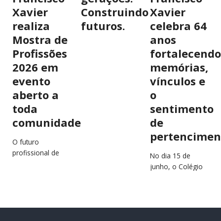
Xavier
Construindo
Xavier
realiza
futuros.
celebra 64
Mostra de
anos
Profissões
fortalecendo
2026 em
memórias,
evento
vínculos e
aberto a
o
toda
sentimento
comunidade
de
pertencimen
O futuro
profissional de
No dia 15 de
estudantes e
junho, o Colégio
jovens da região
São Francisco
estará em
Xavier (CSFX)
destaque no
completa 64 anos
próximo dia 2 de
de história,
julho, durante a…
educação e