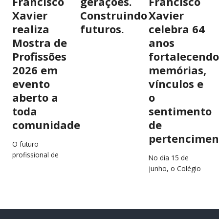
Francisco
gerações.
Francisco
Xavier
Construindo
Xavier
realiza
futuros.
celebra 64
Mostra de
anos
Profissões
fortalecendo
2026 em
memórias,
evento
vínculos e
aberto a
o
toda
sentimento
comunidade
de
pertencimen
O futuro
profissional de
No dia 15 de
estudantes e
junho, o Colégio
jovens da região
São Francisco
estará em
Xavier (CSFX)
destaque no
completa 64 anos
próximo dia 2 de
de história,