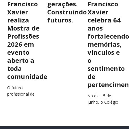
Francisco
gerações.
Francisco
Xavier
Construindo
Xavier
realiza
futuros.
celebra 64
Mostra de
anos
Profissões
fortalecendo
2026 em
memórias,
evento
vínculos e
aberto a
o
toda
sentimento
comunidade
de
pertencimen
O futuro
profissional de
No dia 15 de
estudantes e
junho, o Colégio
jovens da região
São Francisco
estará em
Xavier (CSFX)
destaque no
completa 64 anos
próximo dia 2 de
de história,