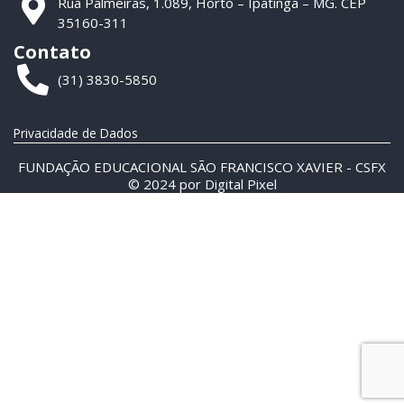
Rua Palmeiras, 1.089, Horto – Ipatinga – MG. CEP
35160-311
Contato
(31) 3830-5850
Privacidade de Dados
FUNDAÇÃO EDUCACIONAL SÃO FRANCISCO XAVIER - CSFX
© 2024 por
Digital Pixel