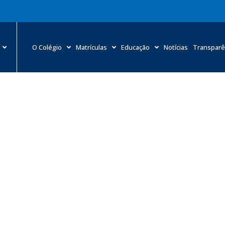
O Colégio
Matrículas
Educação
Notícias
Transparê
 seu exame ou consulta pelo Sistema de Agendamento Onli
otícias
»
Marque seu exame ou consulta pelo Sistema de Agendamento On