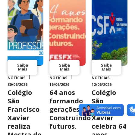
Saiba
Saiba
Saiba
Mais
Mais
Mais
NOTÍCIAS
NOTÍCIAS
NOTÍCIAS
30/06/2026
15/06/2026
12/06/2026
Colégio
64 anos
Colégio
São
formando
São
Francisco
gerações.
Francisco
Xavier
Construindo
Xavier
realiza
futuros.
celebra 64
Mostra de
anos