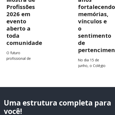
Profissões
fortalecendo
2026 em
memórias,
evento
vínculos e
aberto a
o
toda
sentimento
comunidade
de
pertencimen
O futuro
profissional de
No dia 15 de
estudantes e
junho, o Colégio
jovens da região
São Francisco
estará em
Xavier (CSFX)
destaque no
completa 64 anos
próximo dia 2 de
de história,
julho, durante a…
educação e
transformação
Uma estrutura completa para
de…
você!