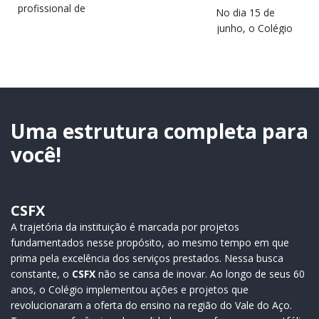
profissional de
No dia 15 de
estudantes e
junho, o Colégio
jovens da região
São Francisco
estará em
Xavier (CSFX)
destaque no
completa 64 anos
próximo dia 2 de
de história,
julho, durante a…
educação e
transformação
Uma estrutura completa para
de…
você!
CSFX
A trajetória da instituição é marcada por projetos
fundamentados nesse propósito, ao mesmo tempo em que
prima pela excelência dos serviços prestados. Nessa busca
constante, o
CSFX
não se cansa de inovar. Ao longo de seus 60
anos, o Colégio implementou ações e projetos que
revolucionaram a oferta do ensino na região do Vale do Aço.