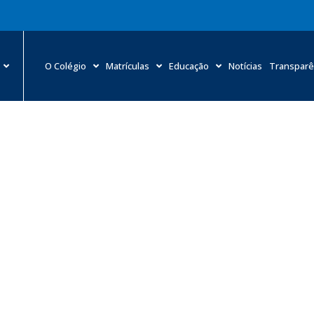
O Colégio
Matrículas
Educação
Notícias
Transparê
Simulação realística fortalece atendimento no HMC
Home
»
Notícias
»
Simulação realística fortalece atendimento no HMC