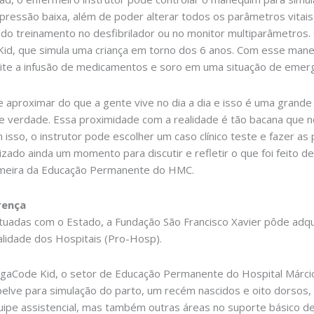
 pressão baixa, além de poder alterar todos os parâmetros vitai
es do treinamento no desfibrilador ou no monitor multiparâmetr
Kid, que simula uma criança em torno dos 6 anos. Com esse maneq
mite a infusão de medicamentos e soro em uma situação de emerg
se aproximar do que a gente vive no dia a dia e isso é uma grand
de verdade. Essa proximidade com a realidade é tão bacana que 
 isso, o instrutor pode escolher um caso clínico teste e fazer 
zado ainda um momento para discutir e refletir o que foi feito d
fermeira da Educação Permanente do HMC.
rença
tuadas com o Estado, a Fundação São Francisco Xavier pôde adqu
lidade dos Hospitais (Pro-Hosp).
gaCode Kid, o setor de Educação Permanente do Hospital Márci
elve para simulação do parto, um recém nascidos e oito dorsos,
uipe assistencial, mas também outras áreas no suporte básico de v