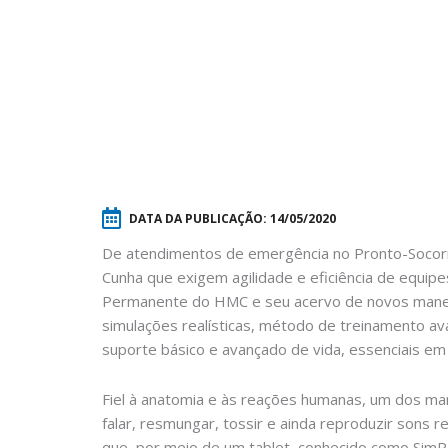
DATA DA PUBLICAÇÃO:
14/05/2020
De atendimentos de emergência no Pronto-Socorro
Cunha que exigem agilidade e eficiência de equipe
Permanente do HMC e seu acervo de novos manequ
simulações realísticas, método de treinamento a
suporte básico e avançado de vida, essenciais em
Fiel à anatomia e às reações humanas, um dos man
falar, resmungar, tossir e ainda reproduzir sons re
que, por meio de um tablet, conhecido como SimP