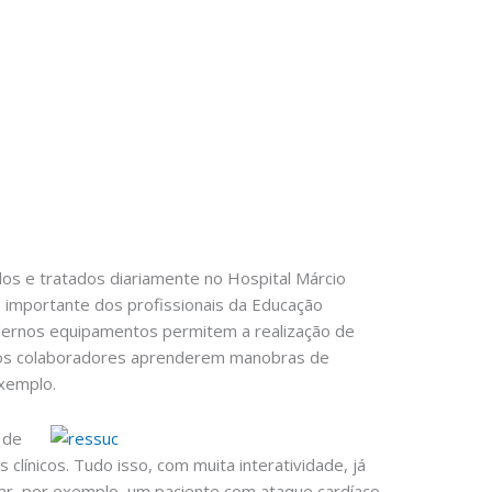
os e tratados diariamente no Hospital Márcio
ho importante dos profissionais da Educação
dernos equipamentos permitem a realização de
e aos colaboradores aprenderem manobras de
exemplo.
 de
 clínicos. Tudo isso, com muita interatividade, já
ar, por exemplo, um paciente com ataque cardíaco