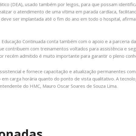
ático (DEA), usado também por leigos, para que possam identifica
lizar o atendimento de uma vítima em parada cardíaca, facilitand
eve ser implantada até o fim do ano em todo o hospital, afirma
e Educação Continuada conta também com o apoio e a parceria da
que contribuem com treinamentos voltados para assistência e seg
or recém admitido é muito importante para garantir o pleno con
 assistencial e fornece capacitação e atualização permanentes c
 em carga horária quanto do ponto de vista qualitativo. A tecnolo
erintendente do HMC, Mauro Oscar Soares de Souza Lima.
ionadas