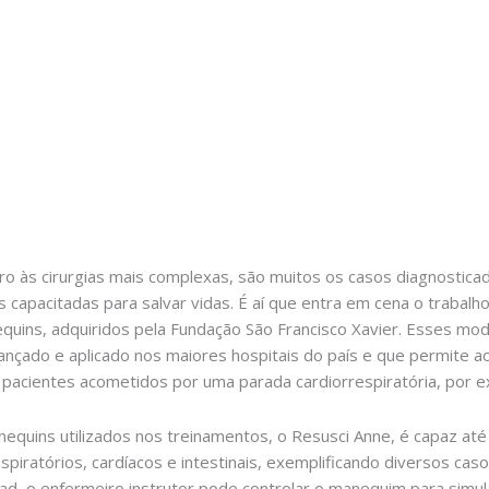
 às cirurgias mais complexas, são muitos os casos diagnosticad
s capacitadas para salvar vidas. É aí que entra em cena o trabal
ins, adquiridos pela Fundação São Francisco Xavier. Esses mo
vançado e aplicado nos maiores hospitais do país e que permit
 pacientes acometidos por uma parada cardiorrespiratória, por 
equins utilizados nos treinamentos, o Resusci Anne, é capaz até
spiratórios, cardíacos e intestinais, exemplificando diversos casos
ad, o enfermeiro instrutor pode controlar o manequim para simul