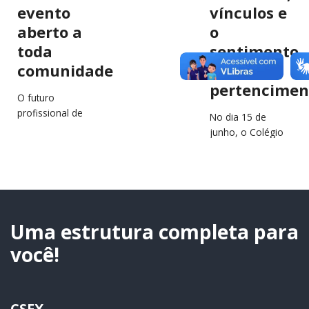
evento
vínculos e
aberto a
o
toda
sentimento
comunidade
de
pertencimen
O futuro
profissional de
No dia 15 de
estudantes e
junho, o Colégio
jovens da região
São Francisco
estará em
Xavier (CSFX)
destaque no
completa 64 anos
próximo dia 2 de
de história,
julho, durante a…
educação e
transformação
Uma estrutura completa para
de…
você!
CSFX